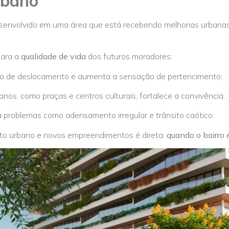
rbano
nvolvido em uma área que está recebendo melhorias urbanas,
para a
qualidade de vida
dos futuros moradores;
po de deslocamento e aumenta a sensação de pertencimento;
nos, como praças e centros culturais, fortalece a convivência;
 problemas como adensamento irregular e trânsito caótico.
nto urbano e novos empreendimentos é direta:
quando o bairro 