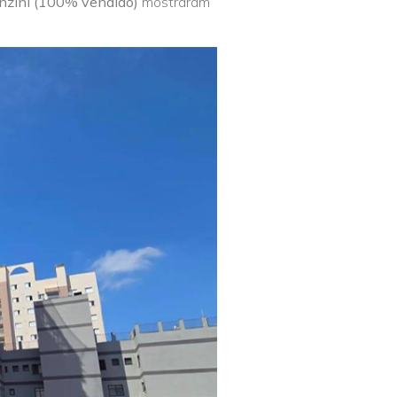
enzini (100% vendido)
mostraram