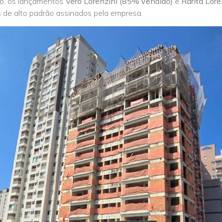
so, os lançamentos
Vero Lorenzini (85% vendido)
e
Rarità Lor
 de alto padrão assinados pela empresa.