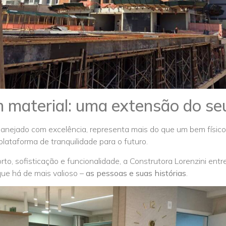
 material: uma extensão do se
anejado com excelência, representa mais do que um bem físico.
lataforma de tranquilidade para o futuro.
to, sofisticação e funcionalidade, a Construtora Lorenzini ent
que há de mais valioso –
as pessoas e suas histórias
.