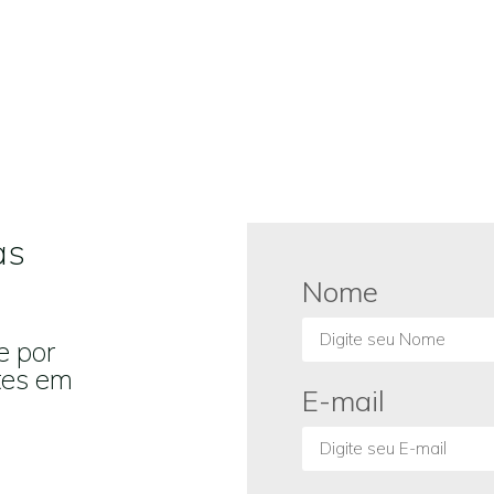
as
Nome
e por
tes em
E-mail