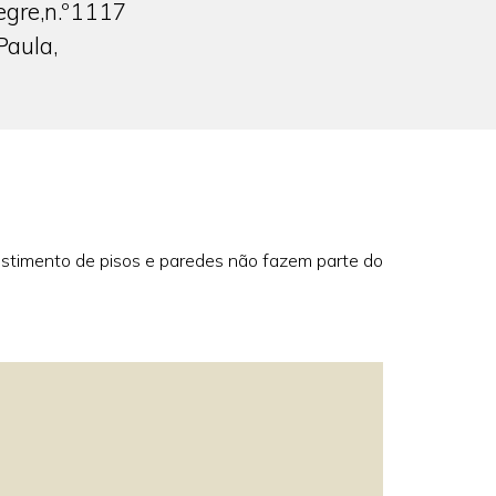
egre,
n.º1117
Paula,
vestimento de pisos e paredes não fazem parte do